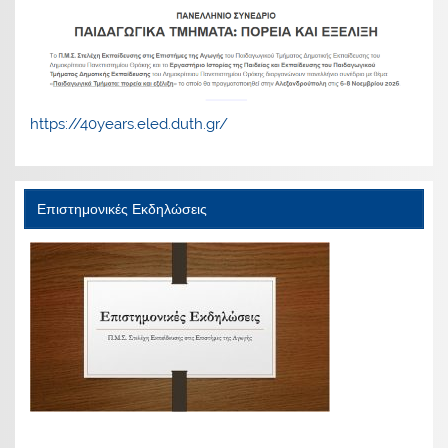
https://40years.eled.duth.gr/
Επιστημονικές Εκδηλώσεις